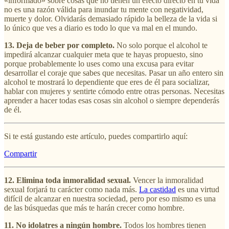
«informado» sobre cosas que no tienen un efecto directo en tu vida
no es una razón válida para inundar tu mente con negatividad,
muerte y dolor. Olvidarás demasiado rápido la belleza de la vida si
lo único que ves a diario es todo lo que va mal en el mundo.
13. Deja de beber por completo.
No solo porque el alcohol te
impedirá alcanzar cualquier meta que te hayas propuesto, sino
porque probablemente lo uses como una excusa para evitar
desarrollar el coraje que sabes que necesitas. Pasar un año entero sin
alcohol te mostrará lo dependiente que eres de él para socializar,
hablar con mujeres y sentirte cómodo entre otras personas. Necesitas
aprender a hacer todas esas cosas sin alcohol o siempre dependerás
de él.
Si te está gustando este artículo, puedes compartirlo aquí:
Compartir
12. Elimina toda inmoralidad sexual.
Vencer la inmoralidad
sexual forjará tu carácter como nada más.
La castidad
es una virtud
difícil de alcanzar en nuestra sociedad, pero por eso mismo es una
de las búsquedas que más te harán crecer como hombre.
11. No idolatres a ningún hombre.
Todos los hombres tienen