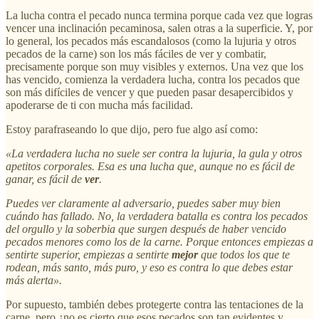
La lucha contra el pecado nunca termina porque cada vez que logras
vencer una inclinación pecaminosa, salen otras a la superficie. Y, por
lo general, los pecados más escandalosos (como la lujuria y otros
pecados de la carne) son los más fáciles de ver y combatir,
precisamente porque son muy visibles y externos. Una vez que los
has vencido, comienza la verdadera lucha, contra los pecados que
son más difíciles de vencer y que pueden pasar desapercibidos y
apoderarse de ti con mucha más facilidad.
Estoy parafraseando lo que dijo, pero fue algo así como:
«La verdadera lucha no suele ser contra la lujuria, la gula y otros
apetitos corporales. Esa es una lucha que, aunque no es fácil de
ganar, es fácil de
ver
.
Puedes ver claramente al adversario, puedes saber muy bien
cuándo has fallado. No, la verdadera batalla es contra los pecados
del orgullo y la soberbia que surgen después de haber vencido
pecados menores como los de la carne. Porque entonces empiezas a
sentirte superior, empiezas a sentirte
mejor
que todos los que te
rodean, más santo, más puro, y eso es contra lo que debes estar
más alerta».
Por supuesto, también debes protegerte contra las tentaciones de la
carne, pero ¿no es cierto que esos pecados son tan evidentes y