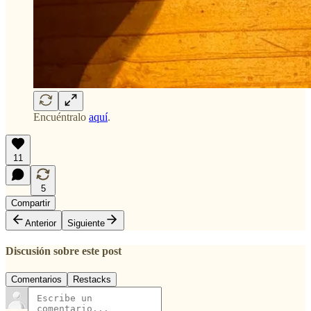
Encuéntralo
aquí
.
11
5
Compartir
Anterior
Siguiente
Discusión sobre este post
Comentarios
Restacks