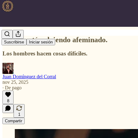
Esto te está volviendo afeminado.
Suscribirse
Iniciar sesión
Los hombres hacen cosas difíciles.
Juan Domínguez del Corral
nov 25, 2025
∙ De pago
8
1
Compartir