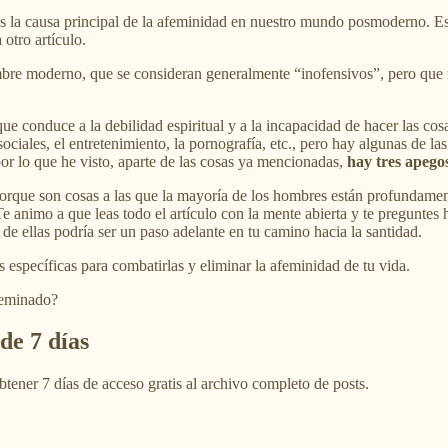
a es la causa principal de la afeminidad en nuestro mundo posmoderno. E
otro artículo.
ombre moderno, que se consideran generalmente “inofensivos”, pero que n
e conduce a la debilidad espiritual y a la incapacidad de hacer las co
sociales, el entretenimiento, la pornografía, etc., pero hay algunas de
or lo que he visto, aparte de las cosas ya mencionadas,
hay tres apegos
, porque son cosas a las que la mayoría de los hombres están profundam
 animo a que leas todo el artículo con la mente abierta y te preguntes h
e ellas podría ser un paso adelante en tu camino hacia la santidad.
 específicas para combatirlas y eliminar la afeminidad de tu vida.
feminado?
de 7 días
btener 7 días de acceso gratis al archivo completo de posts.