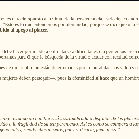
, es el vicio opuesto a la virtud de la perseverancia, es decir, “cuando
 “Esto es lo que entendemos por afeminidad, porque se dice que una co
bido al apego al placer.
 debe hacer por miedo a enfrentarse a dificultades o a perder sus pre
rtantes para él que la búsqueda de la virtud o actuar con rectitud com
nes de un hombre no están determinadas por la moralidad, los valores o 
as mujeres deben perseguir—, pues la afeminidad
sí hace
que un hombre 
mbre: cuando un hombre está acostumbrado a disfrutar de los placeres, l
ido a la fragilidad de su temperamento. Así es como se compara a las m
feminados, siendo ellos mismos, por así decirlo, femeninos.”