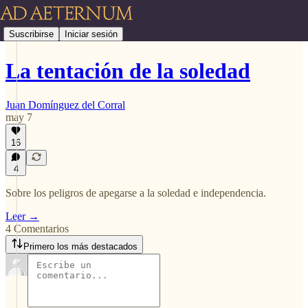
Suscribirse
Iniciar sesión
La tentación de la soledad
Juan Domínguez del Corral
may 7
16
4
Sobre los peligros de apegarse a la soledad e independencia.
Leer →
4 Comentarios
Primero los más destacados