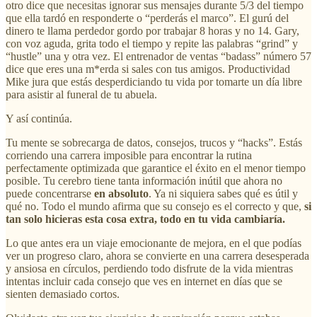
otro dice que necesitas ignorar sus mensajes durante 5/3 del tiempo
que ella tardó en responderte o “perderás el marco”. El gurú del
dinero te llama perdedor gordo por trabajar 8 horas y no 14. Gary,
con voz aguda, grita todo el tiempo y repite las palabras “grind” y
“hustle” una y otra vez. El entrenador de ventas “badass” número 57
dice que eres una m*erda si sales con tus amigos. Productividad
Mike jura que estás desperdiciando tu vida por tomarte un día libre
para asistir al funeral de tu abuela.
Y así continúa.
Tu mente se sobrecarga de datos, consejos, trucos y “hacks”. Estás
corriendo una carrera imposible para encontrar la rutina
perfectamente optimizada que garantice el éxito en el menor tiempo
posible. Tu cerebro tiene tanta información inútil que ahora no
puede concentrarse
en absoluto
. Ya ni siquiera sabes qué es útil y
qué no. Todo el mundo afirma que su consejo es el correcto y que,
si
tan solo hicieras esta cosa extra, todo en tu vida cambiaría.
Lo que antes era un viaje emocionante de mejora, en el que podías
ver un progreso claro, ahora se convierte en una carrera desesperada
y ansiosa en círculos, perdiendo todo disfrute de la vida mientras
intentas incluir cada consejo que ves en internet en días que se
sienten demasiado cortos.