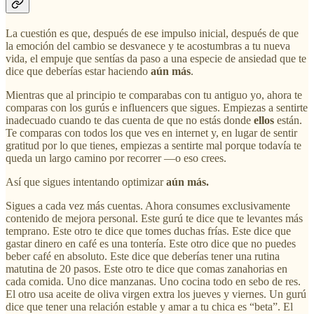
La cuestión es que, después de ese impulso inicial, después de que
la emoción del cambio se desvanece y te acostumbras a tu nueva
vida, el empuje que sentías da paso a una especie de ansiedad que te
dice que deberías estar haciendo
aún más
.
Mientras que al principio te comparabas con tu antiguo yo, ahora te
comparas con los gurús e influencers que sigues. Empiezas a sentirte
inadecuado cuando te das cuenta de que no estás donde
ellos
están.
Te comparas con todos los que ves en internet y, en lugar de sentir
gratitud por lo que tienes, empiezas a sentirte mal porque todavía te
queda un largo camino por recorrer —o eso crees.
Así que sigues intentando optimizar
aún más.
Sigues a cada vez más cuentas. Ahora consumes exclusivamente
contenido de mejora personal. Este gurú te dice que te levantes más
temprano. Este otro te dice que tomes duchas frías. Este dice que
gastar dinero en café es una tontería. Este otro dice que no puedes
beber café en absoluto. Este dice que deberías tener una rutina
matutina de 20 pasos. Este otro te dice que comas zanahorias en
cada comida. Uno dice manzanas. Uno cocina todo en sebo de res.
El otro usa aceite de oliva virgen extra los jueves y viernes. Un gurú
dice que tener una relación estable y amar a tu chica es “beta”. El