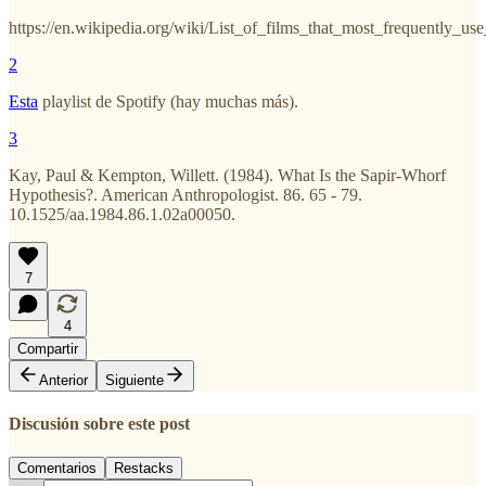
https://en.wikipedia.org/wiki/List_of_films_that_most_frequently_u
2
Esta
playlist de Spotify (hay muchas más).
3
Kay, Paul & Kempton, Willett. (1984). What Is the Sapir‐Whorf
Hypothesis?. American Anthropologist. 86. 65 - 79.
10.1525/aa.1984.86.1.02a00050.
7
4
Compartir
Anterior
Siguiente
Discusión sobre este post
Comentarios
Restacks