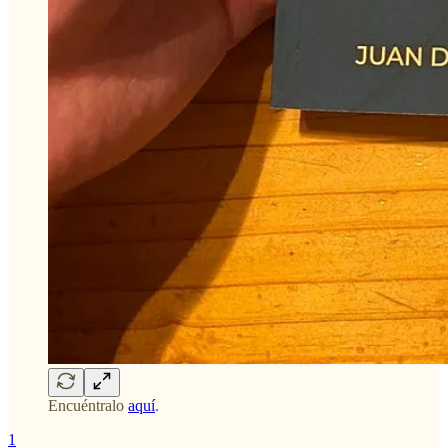
Encuéntralo
aquí
.
1