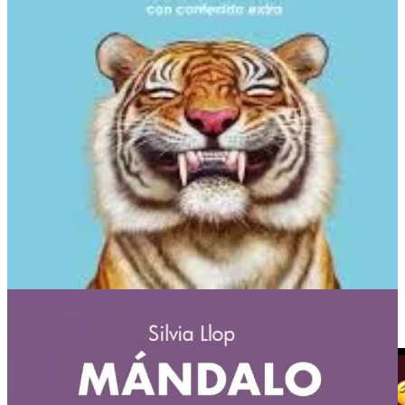
era limpiar completamente mi lenguaje. Decidí que quería dejar de
decir palabrotas y usar palabras groseras, en un esfuerzo por ser más
austero y coherente con mis creencias. Al fin y al cabo, cada
pequeña decisión que tomamos puede aportar luz al mundo o
oscuridad. Desde ese punto de vista, limpiar el lenguaje no solo es
un acto necesario de coherencia, sino también de rebelión contra un
mundo que busca desesperadamente normalizar lo bajo, lo obsceno
y lo vulgar.
Mi ejemplo anecdótico en la librería no es la única forma de
demostrar que la vulgaridad está en auge. Hay una lista muy
interesante que clasifica las películas de Hollywood según su uso de
la palabra “
fuck
”
1
, y no es de extrañar que, de las películas que
aparecen en la lista, el 77 % se produjeran después del año 2000, el
48 % después del año 2010 y el 32 % en los últimos diez años.
La vulgaridad es la nueva normalidad. Mientras que hace solo unos
años el contenido explícito requería algún tipo de verificación de
edad para poder acceder a él (ya fuera en películas, videojuegos o
música), ahora puedes escuchar la playlist «Canciones Vulgares
2
»,
¡cuando quieras!