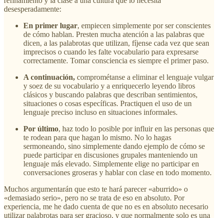
refinamiento y la clase a una cultura que lo necesita
desesperadamente:
En primer lugar
, empiecen simplemente por ser conscientes
de cómo hablan. Presten mucha atención a las palabras que
dicen, a las palabrotas que utilizan, fíjense cada vez que sean
imprecisos o cuando les falte vocabulario para expresarse
correctamente. Tomar consciencia es siempre el primer paso.
A continuación,
comprométanse a eliminar el lenguaje vulgar
y soez de su vocabulario y a enriquecerlo leyendo libros
clásicos y buscando palabras que describan sentimientos,
situaciones o cosas específicas. Practiquen el uso de un
lenguaje preciso incluso en situaciones informales.
Por último
, haz todo lo posible por influir en las personas que
te rodean para que hagan lo mismo. No lo hagas
sermoneando, sino simplemente dando ejemplo de cómo se
puede participar en discusiones grupales manteniendo un
lenguaje más elevado. Simplemente elige no participar en
conversaciones groseras y hablar con clase en todo momento.
Muchos argumentarán que esto te hará parecer «aburrido» o
«demasiado serio», pero no se trata de eso en absoluto. Por
experiencia, me he dado cuenta de que no es en absoluto necesario
utilizar palabrotas para ser gracioso, y que normalmente solo es una