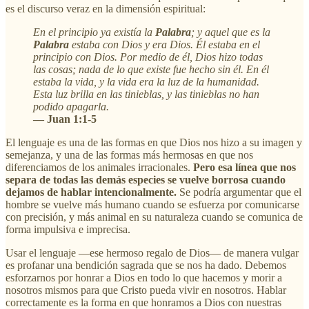
es el discurso veraz en la dimensión espiritual:
En el principio ya existía la
Palabra
; y aquel que es la
Palabra
estaba con Dios y era Dios. Él estaba en el
principio con Dios. Por medio de él, Dios hizo todas
las cosas; nada de lo que existe fue hecho sin él. En él
estaba la vida, y la vida era la luz de la humanidad.
Esta luz brilla en las tinieblas, y las tinieblas no han
podido apagarla.
— Juan 1:1-5
El lenguaje es una de las formas en que Dios nos hizo a su imagen y
semejanza, y una de las formas más hermosas en que nos
diferenciamos de los animales irracionales.
Pero esa línea que nos
separa de todas las demás especies se vuelve borrosa cuando
dejamos de hablar intencionalmente.
Se podría argumentar que el
hombre se vuelve más humano cuando se esfuerza por comunicarse
con precisión, y más animal en su naturaleza cuando se comunica de
forma impulsiva e imprecisa.
Usar el lenguaje —ese hermoso regalo de Dios— de manera vulgar
es profanar una bendición sagrada que se nos ha dado. Debemos
esforzarnos por honrar a Dios en todo lo que hacemos y morir a
nosotros mismos para que Cristo pueda vivir en nosotros. Hablar
correctamente es la forma en que honramos a Dios con nuestras