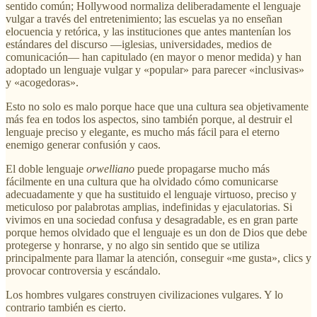
sentido común; Hollywood normaliza deliberadamente el lenguaje
vulgar a través del entretenimiento; las escuelas ya no enseñan
elocuencia y retórica, y las instituciones que antes mantenían los
estándares del discurso —iglesias, universidades, medios de
comunicación— han capitulado (en mayor o menor medida) y han
adoptado un lenguaje vulgar y «popular» para parecer «inclusivas»
y «acogedoras».
Esto no solo es malo porque hace que una cultura sea objetivamente
más fea en todos los aspectos, sino también porque, al destruir el
lenguaje preciso y elegante, es mucho más fácil para el eterno
enemigo generar confusión y caos.
El doble lenguaje
orwelliano
puede propagarse mucho más
fácilmente en una cultura que ha olvidado cómo comunicarse
adecuadamente y que ha sustituido el lenguaje virtuoso, preciso y
meticuloso por palabrotas amplias, indefinidas y ejaculatorias. Si
vivimos en una sociedad confusa y desagradable, es en gran parte
porque hemos olvidado que el lenguaje es un don de Dios que debe
protegerse y honrarse, y no algo sin sentido que se utiliza
principalmente para llamar la atención, conseguir «me gusta», clics y
provocar controversia y escándalo.
Los hombres vulgares construyen civilizaciones vulgares. Y lo
contrario también es cierto.