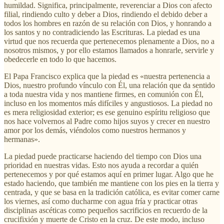
humildad. Significa, principalmente, reverenciar a Dios con afecto
filial, rindiendo culto y deber a Dios, rindiendo el debido deber a
todos los hombres en razón de su relación con Dios, y honrando a
los santos y no contradiciendo las Escrituras. La piedad es una
virtud que nos recuerda que pertenecemos plenamente a Dios, no a
nosotros mismos, y por ello estamos llamados a honrarle, servirle y
obedecerle en todo lo que hacemos.
El Papa Francisco explica que la piedad es «nuestra pertenencia a
Dios, nuestro profundo vínculo con Él, una relación que da sentido
a toda nuestra vida y nos mantiene firmes, en comunión con Él,
incluso en los momentos más difíciles y angustiosos. La piedad no
es mera religiosidad exterior; es ese genuino espíritu religioso que
nos hace volvernos al Padre como hijos suyos y crecer en nuestro
amor por los demás, viéndolos como nuestros hermanos y
hermanas».
La piedad puede practicarse haciendo del tiempo con Dios una
prioridad en nuestras vidas. Esto nos ayuda a recordar a quién
pertenecemos y por qué estamos aquí en primer lugar. Algo que he
estado haciendo, que también me mantiene con los pies en la tierra y
centrada, y que se basa en la tradición católica, es evitar comer carne
los viernes, así como ducharme con agua fría y practicar otras
disciplinas ascéticas como pequeños sacrificios en recuerdo de la
crucifixión y muerte de Cristo en la cruz. De este modo, incluso