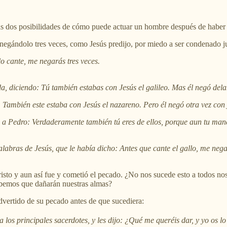
as dos posibilidades de cómo puede actuar un hombre después de haber t
 negándolo tres veces, como Jesús predijo, por miedo a ser condenado j
llo cante, me negarás tres veces.
da, diciendo: Tú también estabas con Jesús el galileo. Mas él negó dela
allí: También este estaba con Jesús el nazareno. Pero él negó otra vez 
n a Pedro: Verdaderamente también tú eres de ellos, porque aun tu man
alabras de Jesús, que le había dicho: Antes que cante el gallo, me nega
Cristo y aun así fue y cometió el pecado. ¿No nos sucede esto a todos 
sabemos que dañarán nuestras almas?
dvertido de su pecado antes de que sucediera:
 los principales sacerdotes, y les dijo: ¿Qué me queréis dar, y yo os lo 