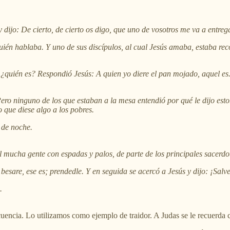
 dijo: De cierto, de cierto os digo, que uno de vosotros me va a entrega
ién hablaba. Y uno de sus discípulos, al cual Jesús amaba, estaba reco
, ¿quién es? Respondió Jesús: A quien yo diere el pan mojado, aquel es
Pero ninguno de los que estaban a la mesa entendió por qué le dijo est
 que diese algo a los pobres.
 de noche.
l mucha gente con espadas y palos, de parte de los principales sacerdot
 besare, ese es; prendedle. Y en seguida se acercó a Jesús y dijo: ¡Salv
.
uencia. Lo utilizamos como ejemplo de traidor. A Judas se le recuerda 