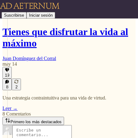
Suscribirse
Iniciar sesión
Tienes que disfrutar la vida al
máximo
Juan Domínguez del Corral
may 14
19
8
2
Una estrategia contraintuitiva para una vida de virtud.
Leer →
8 Comentarios
Primero los más destacados