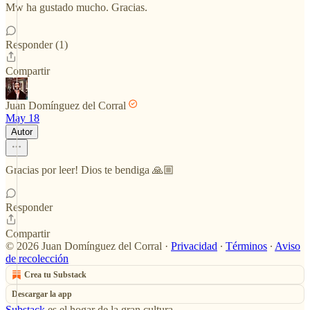
Mw ha gustado mucho. Gracias.
Responder (1)
Compartir
Juan Domínguez del Corral
May 18
Autor
Gracias por leer! Dios te bendiga 🙏🏼
Responder
Compartir
© 2026 Juan Domínguez del Corral
·
Privacidad
∙
Términos
∙
Aviso
de recolección
Crea tu Substack
Descargar la app
Substack
es el hogar de la gran cultura