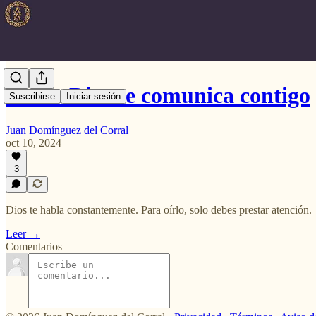
Como Dios se comunica contigo
Suscribirse
Iniciar sesión
Juan Domínguez del Corral
oct 10, 2024
3
Dios te habla constantemente. Para oírlo, solo debes prestar atención.
Leer →
Comentarios