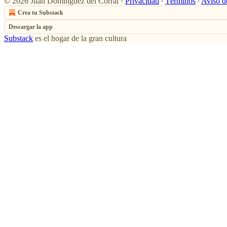
© 2026 Juan Domínguez del Corral
·
Privacidad
∙
Términos
∙
Aviso d
Crea tu Substack
Descargar la app
Substack
es el hogar de la gran cultura