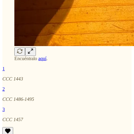
Encuéntralo
aquí
.
1
CCC 1443
2
CCC 1486-1495
3
CCC 1457