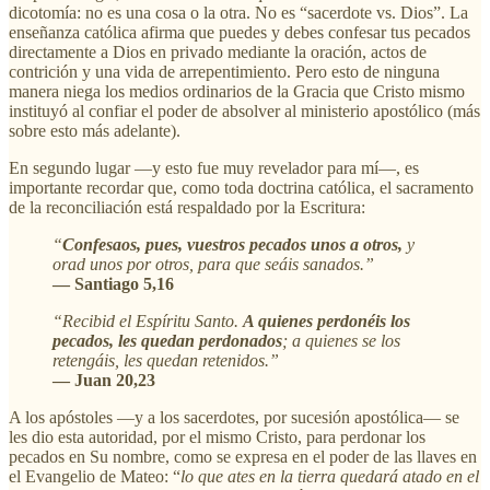
dicotomía: no es una cosa o la otra. No es “sacerdote vs. Dios”. La
enseñanza católica afirma que puedes y debes confesar tus pecados
directamente a Dios en privado mediante la oración, actos de
contrición y una vida de arrepentimiento. Pero esto de ninguna
manera niega los medios ordinarios de la Gracia que Cristo mismo
instituyó al confiar el poder de absolver al ministerio apostólico (más
sobre esto más adelante).
En segundo lugar —y esto fue muy revelador para mí—, es
importante recordar que, como toda doctrina católica, el sacramento
de la reconciliación está respaldado por la Escritura:
“
Confesaos, pues, vuestros pecados unos a otros,
y
orad unos por otros, para que seáis sanados.”
— Santiago 5,16
“Recibid el Espíritu Santo.
A quienes perdonéis los
pecados, les quedan perdonados
; a quienes se los
retengáis, les quedan retenidos.”
— Juan 20,23
A los apóstoles —y a los sacerdotes, por sucesión apostólica— se
les dio esta autoridad, por el mismo Cristo, para perdonar los
pecados en Su nombre, como se expresa en el poder de las llaves en
el Evangelio de Mateo: “
lo que ates en la tierra quedará atado en el