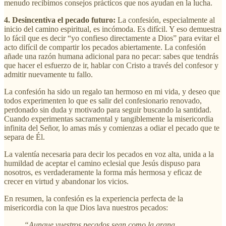
menudo recibimos consejos prácticos que nos ayudan en la lucha.
4. Desincentiva el pecado futuro:
La confesión, especialmente al
inicio del camino espiritual, es incómoda. Es difícil. Y eso demuestra
lo fácil que es decir “yo confieso directamente a Dios” para evitar el
acto difícil de compartir los pecados abiertamente. La confesión
añade una razón humana adicional para no pecar: sabes que tendrás
que hacer el esfuerzo de ir, hablar con Cristo a través del confesor y
admitir nuevamente tu fallo.
La confesión ha sido un regalo tan hermoso en mi vida, y deseo que
todos experimenten lo que es salir del confesionario renovado,
perdonado sin duda y motivado para seguir buscando la santidad.
Cuando experimentas sacramental y tangiblemente la misericordia
infinita del Señor, lo amas más y comienzas a odiar el pecado que te
separa de Él.
La valentía necesaria para decir los pecados en voz alta, unida a la
humildad de aceptar el camino eclesial que Jesús dispuso para
nosotros, es verdaderamente la forma más hermosa y eficaz de
crecer en virtud y abandonar los vicios.
En resumen, la confesión es la experiencia perfecta de la
misericordia con la que Dios lava nuestros pecados:
“Aunque vuestros pecados sean como la grana,