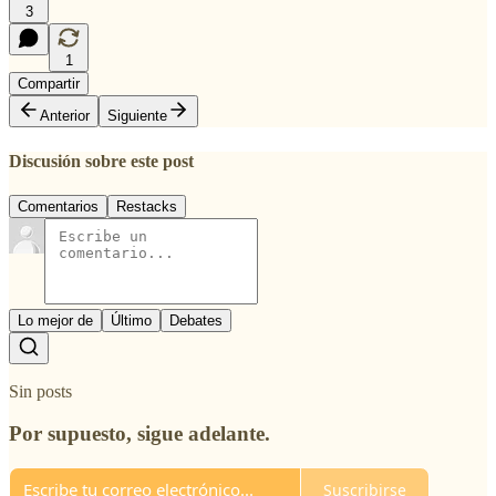
3
1
Compartir
Anterior
Siguiente
Discusión sobre este post
Comentarios
Restacks
Lo mejor de
Último
Debates
Sin posts
Por supuesto, sigue adelante.
Suscribirse