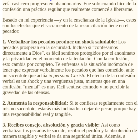
veía casi cero progreso en abandonarlos. Fue solo cuando hice de la
confesión una práctica regular que realmente comencé a liberarme.
Basado en mi experiencia —y en la enseñanza de la Iglesia—, estos
son los efectos que el sacramento de la reconciliación tiene en el
pecador:
1. Verbalizar los pecados produce un shock saludable:
Los
pecados prosperan en la oscuridad. Incluso si “confesamos
directamente a Dios”, es fácil sentirnos protegidos por el anonimato
y la privacidad en el momento de la tentación. Con la confesión,
esto cambia por completo. Te enfrentas a la situación incómoda de
tener que expresar verbalmente los pecados que has cometido, ante
un sacerdote que actúa
in persona Christi
. El efecto de la confesión
verbal es un shock y una vergüenza justa, mientras que en una
confesión “mental” es muy fácil sentirse cómodo y no percibir la
gravedad de las ofensas.
2. Aumenta la responsabilidad:
Si te confiesas regularmente con el
mismo sacerdote, estarás más inclinado a dejar de pecar, porque hay
una responsabilidad real y tangible.
3. Recibes consejo, absolución y gracia visible:
Así como
verbalizar tus pecados te sacude, recibir el perdón y la absolución de
manera tangible y verbal te da una seguridad única. Además, a