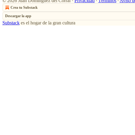
© 2026 Juan Domínguez del Corral
·
Privacidad
∙
Términos
∙
Aviso d
Crea tu Substack
Descargar la app
Substack
es el hogar de la gran cultura